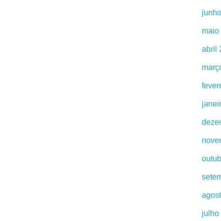
junh
maio
abril
març
fever
janei
deze
nove
outu
sete
agos
julho