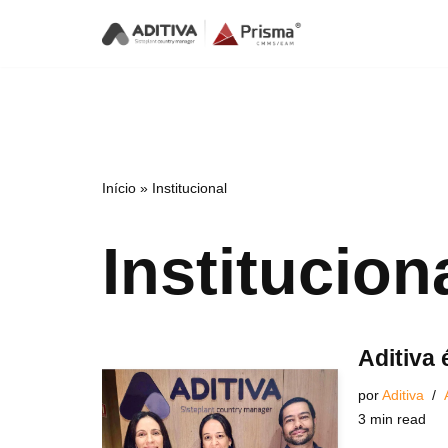
Pular
para
o
conteúdo
Início
»
Institucional
Institucion
Aditiva 
por
Aditiva
3 min read