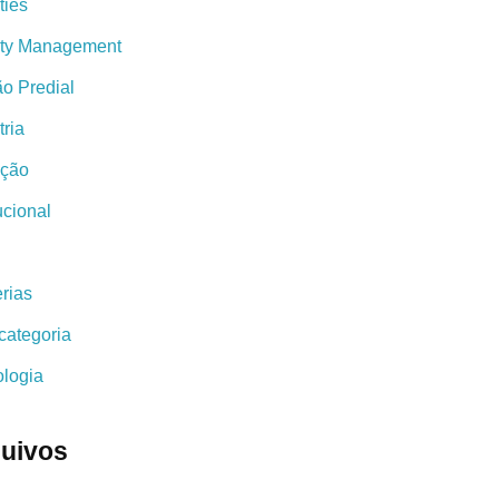
ties
lity Management
o Predial
tria
ação
tucional
a
rias
categoria
ologia
uivos