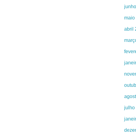
junh
maio
abril
març
fever
janei
nove
outu
agos
julho
janei
deze