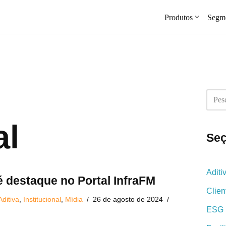
Produtos
Segm
al
Se
Aditi
é destaque no Portal InfraFM
Clien
Aditiva
,
Institucional
,
Mídia
26 de agosto de 2024
ESG