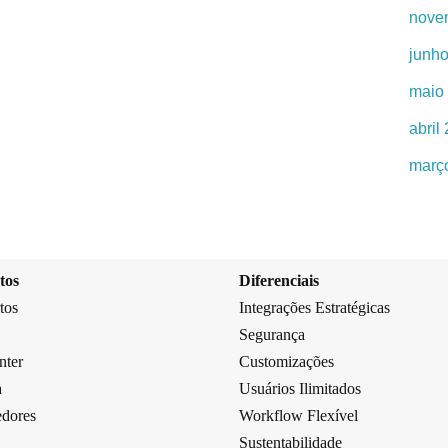
nove
junh
maio
abril
març
tos
Diferenciais
tos
Integrações Estratégicas
Segurança
nter
Customizações
a
Usuários Ilimitados
dores
Workflow Flexível
Sustentabilidade