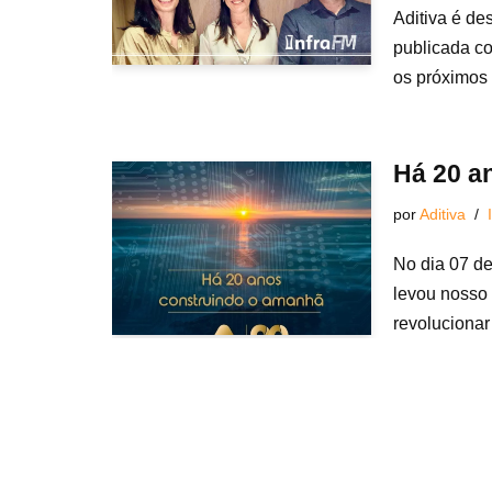
Aditiva é de
publicada c
os próximos
Há 20 a
por
Aditiva
No dia 07 d
levou nosso 
revoluciona