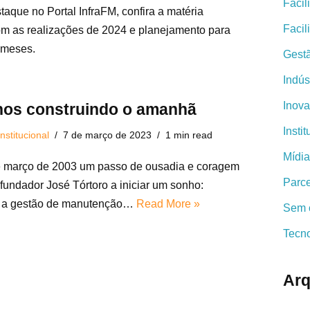
Facili
staque no Portal InfraFM, confira a matéria
Faci
om as realizações de 2024 e planejamento para
 meses.
Gestã
Indús
Inov
nos construindo o amanhã
Insti
Institucional
7 de março de 2023
1 min read
Mídi
e março de 2003 um passo de ousadia e coragem
Parce
fundador José Tórtoro a iniciar um sonho:
r a gestão de manutenção…
Read More »
Sem 
Tecn
Arq